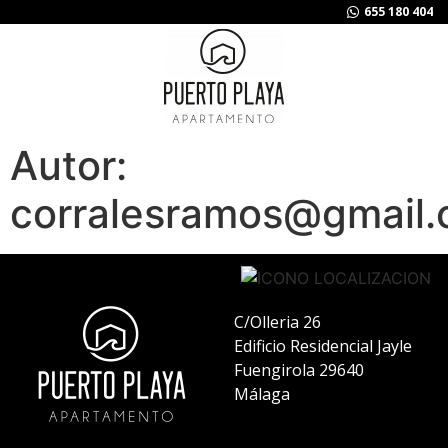
655 180 404
Autor:
corralesramos@gmail
C/Olleria 26
Edificio Residencial Jayle
Fuengirola 29640
Málaga